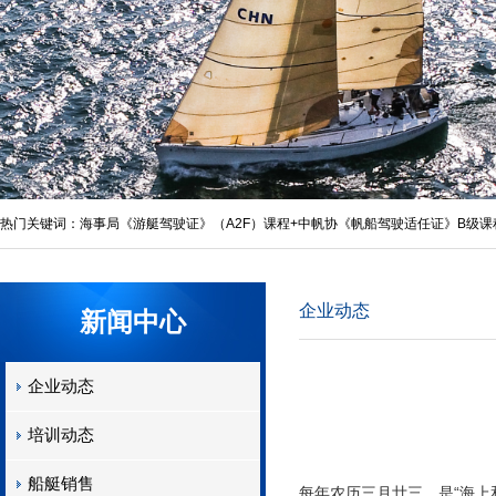
热门关键词：
海事局《游艇驾驶证》（A2F）课程+中帆协《帆船驾驶适任证》B级课
照
,
A2F游艇帆船驾驶培训
,
A2F游艇驾驶证
,
A2F游艇驾驶培训
,
企业动态
新闻中心
企业动态
培训动态
船艇销售
每年农历三月廿三，是“海上