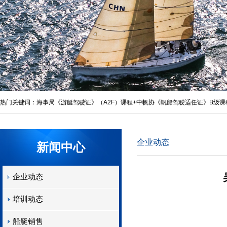
热门关键词：
海事局《游艇驾驶证》（A2F）课程+中帆协《帆船驾驶适任证》B级课
照
,
A2F游艇帆船驾驶培训
,
A2F游艇驾驶证
,
A2F游艇驾驶培训
,
企业动态
新闻中心
企业动态
培训动态
船艇销售