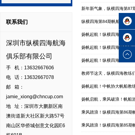
新年新气象，纵横四海第87期
联系我们
纵横四海第84期帆船游艇培
扬帆起航！纵横四海第84期帆
售后服
深圳市纵横四海航海
扬帆起航！纵横四海第83期
务
在线咨
俱乐部有限公司
扬帆起航！纵横四海第82期
手 机：13632667606
询
教师节这天，纵横四海教练
电 话：13632667078
扬帆起航！中帆协大帆船教练班
邮 箱：
jamie_xiong@chncup.com
扬帆启航，乘风破浪！帆船游
地 址：深圳市大鹏新区南
乘风踏浪！纵横四海第86期帆
澳街道新大社区新大路57号
乘风踏浪！纵横四海第85期帆
南山区华侨城创意文化园E6