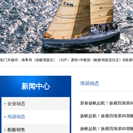
热门关键词：
海事局《游艇驾驶证》（A2F）课程+中帆协《帆船驾驶适任证》B级课
照
,
A2F游艇帆船驾驶培训
,
A2F游艇驾驶证
,
A2F游艇驾驶培训
,
培训动态
新闻中心
新春扬帆起航！纵横四海第88
企业动态
扬帆起航！纵横四海第86期
培训动态
扬帆起航！纵横四海第85期
船艇销售